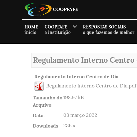
COOPFAFE
HOME
COOPFAFE
RESPOSTAS SOCIAIS
início
a instituição
o que fazemos de melhor
Regulamento Interno Centro 
Regulamento Interno Centro de Dia
Regulamento Interno Centro de Dia.pdf
Tamamho do
198.97 kB
Arquivo:
Data:
08 março 2022
Downloads:
236 x