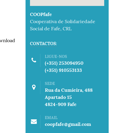
embed google map to website
COOPfafe
Cooperativa de Solidariedade
Social de Fafe, CRL
wnload
CONTACTOS:
LIGUE-NOS
(+351) 253094950
(+351) 910553133
SEDE
Rua da Cumieira, 488
Apartado 15
4824-909 Fafe
EMAIL
coopfafe@gmail.com