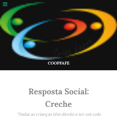
COOPFAFE
Resposta Social:
Creche
“Todas as crianças têm direito a ter um colo